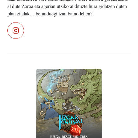
al dute Zoroa eta agerian utziko al dituzte hura gidatzen duten
plan zitalak… beranduegi izan baino lehen?