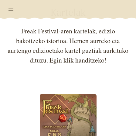
Kartelak
Freak Festival-aren kartelak, edizio
bakoitzeko istorioa. Hemen aurreko eta
aurtengo edizioetako kartel guztiak aurkituko
dituzu. Egin klik handitzeko!