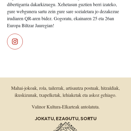
dibertigarria dakarkizuegu. Xehetasun guztien berri izateko,
gure webgunera sartu zein gure sare sozialetara jo dezakezue
irudiaren QR-aren bidez. Gogoratu, ekainaren 25 eta 26an
Europa Biltzar Jauregian!
Mahai-jokoak, rola, tailerrak, artisautza postuak, hitzaldiak,
ikuskizunak, txapelketak, lehiaketak eta askoz gehiago.
Valinor Kultura-Elkarteak antolatuta.
JOKATU, EZAGUTU, SORTU