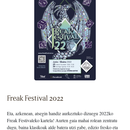
Freak Festival 2022
Eta, azkenean, atsegin handiz aurkeztuko dizuegu 2022ko
Freak Festivaleko kartela! Aurten gaia mahai rolean zentratu
dugu, baina klasikoak alde batera utzi gabe, edizio fresko eta