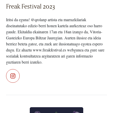
Freak Festival 2023
Iritsi da eguna! @qrolanp artista eta marrazkilariak
diseinatutako edizio berri honen kartela aurkezteaz oso harro
gaude. Ekitaldia ekainaren 17an eta 18an izango da, Vitoria-
Gasteizko Europa Biltzar Jauregian. Aurten ilusioz eta ideia
berriez beteta gatoz, eta zuek are ilusionatuago egotea espero
dugu. Ez ahaztu www.freakfestival.es webgunea eta gure sare
sozialak kontsultatzea argitaratzen ari garen informazio
guztiaren berri izateko.