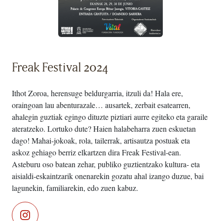
Freak Festival 2024
Ithot Zoroa, herensuge beldurgarria, itzuli da! Hala ere,
oraingoan lau abenturazale… ausartek, zerbait esatearren,
ahalegin guztiak egingo dituzte piztiari aurre egiteko eta garaile
ateratzeko. Lortuko dute? Haien halabeharra zuen eskuetan
dago! Mahai-jokoak, rola, tailerrak, artisautza postuak eta
askoz gehiago berriz elkartzen dira Freak Festival-ean.
Asteburu oso batean zehar, publiko guztientzako kultura- eta
aisialdi-eskaintzarik onenarekin gozatu ahal izango duzue, bai
lagunekin, familiarekin, edo zuen kabuz.