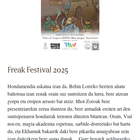
Freak Festival 2025
Hondamendia askatua izan da. Behin Lorreko herrien aliatu
baliotsua izan zenak orain suz suntsitzen du lurra, bere atzean
gorpu eta etsipen arrasto bat utziz. Ithot Zoroak bere
presentziarekin zerua iluntzen du, bere armadak ereiten ari den
suntsipenaren hondarrak irensten dituzten bitartean. Orain, Vial
nor-en, magia-akademia ospetsua, sarbide-dorreetako bat hartu
du, eta Ekhamuk bakarrik daki bere pikardia amaigabean zein
izan daitezkeen bere asmo ilunak… Gure heroiek geldiaraziko